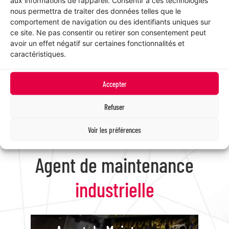
aux informations de l’appareil. Consentir à ces technologies
Nombre de contrats
nous permettra de traiter des données telles que le
comportement de navigation ou des identifiants uniques sur
30
ce site. Ne pas consentir ou retirer son consentement peut
avoir un effet négatif sur certaines fonctionnalités et
caractéristiques.
Personnel féminin
Accepter
30
%
Refuser
Voir les préférences
Agent de maintenance
industrielle